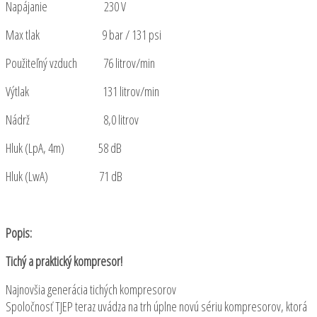
Napájanie 230 V
Max tlak 9 bar / 131 psi
Použiteľný vzduch 76 litrov/min
Výtlak 131 litrov/min
Nádrž 8,0 litrov
Hluk (LpA, 4m) 58 dB
Hluk (LwA) 71 dB
Popis:
Tichý a praktický kompresor!
Najnovšia generácia tichých kompresorov
Spoločnosť TJEP teraz uvádza na trh úplne novú sériu kompresorov, ktorá