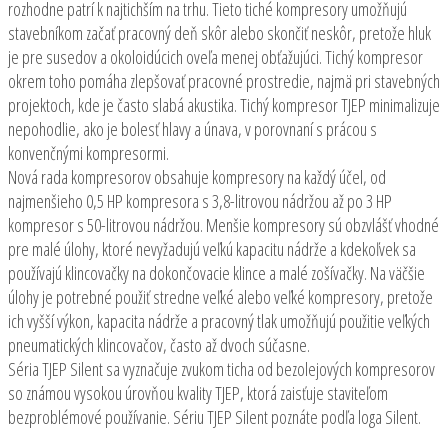
rozhodne patrí k najtichším na trhu. Tieto tiché kompresory umožňujú
stavebníkom začať pracovný deň skôr alebo skončiť neskôr, pretože hluk
je pre susedov a okoloidúcich oveľa menej obťažujúci. Tichý kompresor
okrem toho pomáha zlepšovať pracovné prostredie, najmä pri stavebných
projektoch, kde je často slabá akustika. Tichý kompresor TJEP minimalizuje
nepohodlie, ako je bolesť hlavy a únava, v porovnaní s prácou s
konvenčnými kompresormi.
Nová rada kompresorov obsahuje kompresory na každý účel, od
najmenšieho 0,5 HP kompresora s 3,8-litrovou nádržou až po 3 HP
kompresor s 50-litrovou nádržou. Menšie kompresory sú obzvlášť vhodné
pre malé úlohy, ktoré nevyžadujú veľkú kapacitu nádrže a kdekoľvek sa
používajú klincovačky na dokončovacie klince a malé zošívačky. Na väčšie
úlohy je potrebné použiť stredne veľké alebo veľké kompresory, pretože
ich vyšší výkon, kapacita nádrže a pracovný tlak umožňujú použitie veľkých
pneumatických klincovačov, často až dvoch súčasne.
Séria TJEP Silent sa vyznačuje zvukom ticha od bezolejových kompresorov
so známou vysokou úrovňou kvality TJEP, ktorá zaisťuje staviteľom
bezproblémové používanie. Sériu TJEP Silent poznáte podľa loga Silent.