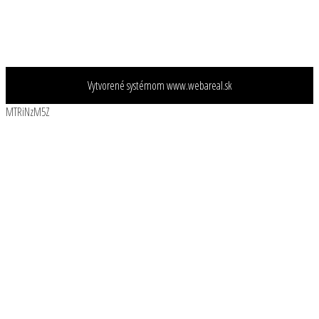
Vytvorené systémom
www.webareal.sk
MTRiNzM5Z