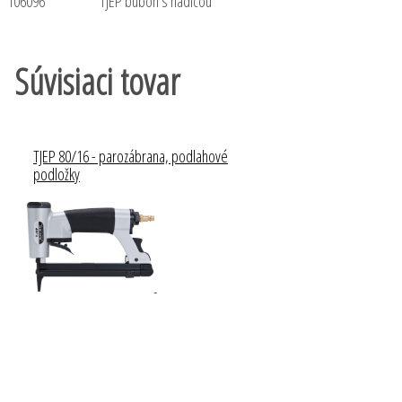
106096 TJEP bubon s hadicou
Súvisiaci tovar
TJEP 80/16 - parozábrana, podlahové
podložky