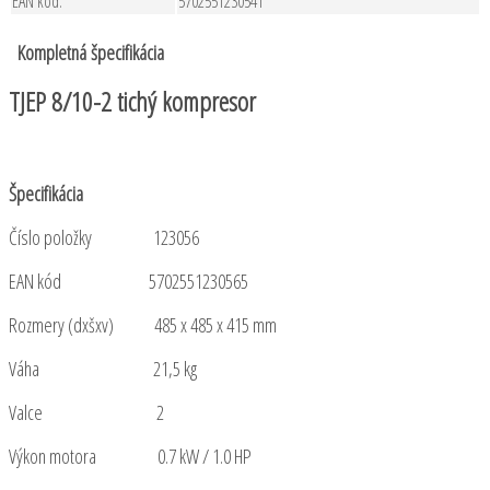
EAN kód:
5702551230541
Kompletná špecifikácia
TJEP 8/10-2 tichý kompresor
Špecifikácia
Číslo položky 123056
EAN kód
5702551230565
Rozmery (dxšxv) 485 x 485 x 415 mm
Váha 21,5 kg
Valce 2
Výkon motora 0.7 kW / 1.0 HP