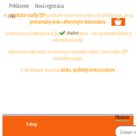
Prihlásenie
Nová registrácia
Ako
distribútor značky TJEP
ponúkame nielen tieto stroje a ich príslušenstvo, ale aj
0 ks
profesionálny servis s dlhoročnými skúsenosťami
.
skladom
Servisné práce sú zabezpečené priamo v našej dielni – bez sprostredkovateľov či
externých pracovísk.
Vďaka tomu máte istotu, že váš stroj je v správnych rukách, ktoré značku TJEP
dokonale poznajú.
U nás získavate skutočnú
záruku
,
spoľahlivý servis a podporu
.
Hľadanie
E-shop