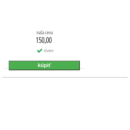
naša cena
150,00
skladom
Viazačky výstuže, klincovačky a kompresory.
Kvalita služieb a tovaru začína prístupom.
Vaša spokojnosť je naša priorita.