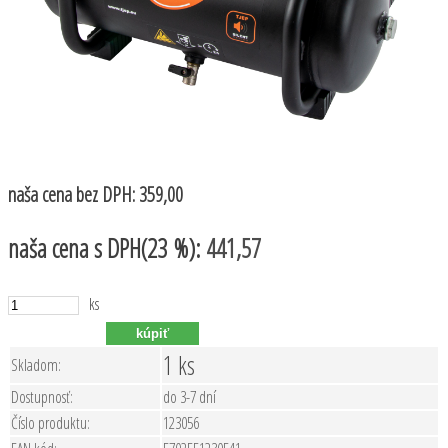
naša cena
bez DPH:
359,00
naša cena
s DPH(23 %):
441,57
ks
1 ks
Skladom:
Dostupnosť:
do 3-7 dní
Číslo produktu:
123056